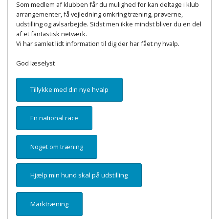
Som medlem af klubben får du mulighed for kan deltage i klub
arrangementer, få vejledning omkring træning, prøverne,
udstilling og avlsarbejde. Sidst men ikke mindst bliver du en del
af et fantastisk netværk.
Vi har samlet lidt information til dig der har fået ny hvalp.
God læselyst
Tillykke med din nye hvalp
En national race
Noget om træning
Hjælp min hund skal på udstilling
Marktræning