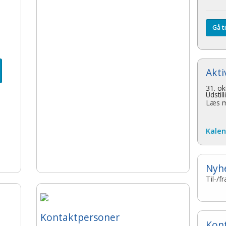
Gå t
Akti
31. o
Udstil
Læs m
Kalen
Nyh
Til-/
Kontaktpersoner
Kon