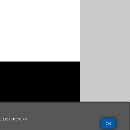
t.
Læs mere >>
OK