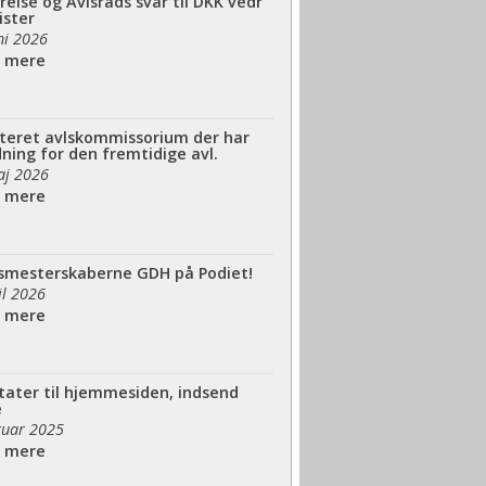
relse og Avlsråds svar til DKK vedr
ister
ni 2026
s mere
teret avlskommissorium der har
ning for den fremtidige avl.
aj 2026
s mere
smesterskaberne GDH på Podiet!
il 2026
s mere
tater til hjemmesiden, indsend
e
bruar 2025
s mere