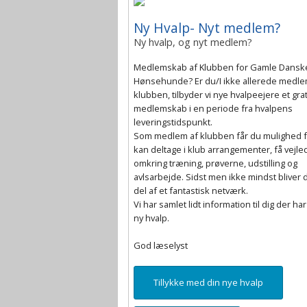
Ny Hvalp- Nyt medlem?
Kontakt avlsrådet
Ny hvalp, og nyt medlem?
Medlemskab af Klubben for Gamle Dansk
Hønsehunde? Er du/I ikke allerede medle
klubben, tilbyder vi nye hvalpeejere et grat
medlemskab i en periode fra hvalpens
leveringstidspunkt.
Som medlem af klubben får du mulighed f
kan deltage i klub arrangementer, få vejle
omkring træning, prøverne, udstilling og
avlsarbejde. Sidst men ikke mindst bliver 
del af et fantastisk netværk.
Vi har samlet lidt information til dig der har
ny hvalp.
God læselyst
Tillykke med din nye hvalp