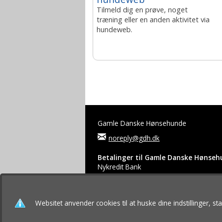
Tilmeld dig en prøve, noget
træning eller en anden aktivitet via
hundeweb.
Gamle Danske Hønsehunde
noreply@gdh.dk
Betalinger til Gamle Danske Hønse
Nykredit Bank
Reg.nr.: 5479 Konto.nr.: 2339398
IBAN-nr.: IBAN DK4954790002339398
© 2026 Gamle Danske Hønsehunde. All right
Websitet anvender cookies til at huske dine indstillinger, s