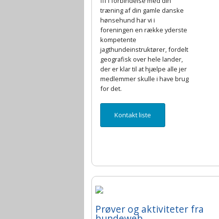
fif i forbindelse med din
træning af din gamle danske
hønsehund har vi i
foreningen en række yderste
kompetente
jagthundeinstruktører, fordelt
geografisk over hele lander,
der er klar til at hjælpe alle jer
medlemmer skulle i have brug
for det.
Kontakt liste
Prøver og aktiviteter fra
hundeweb