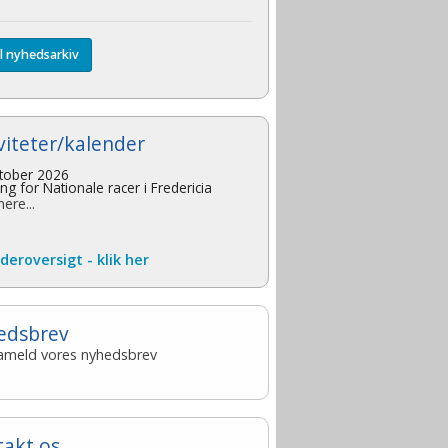
il nyhedsarkiv
viteter/kalender
ktober 2026
ling for Nationale racer i Fredericia
ere...
deroversigt - klik her
edsbrev
frameld vores nyhedsbrev
takt os