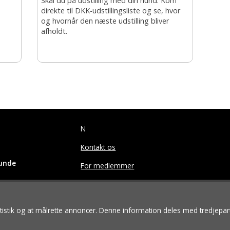
Skal du på udstilling med din hund. Kom
direkte til DKK-udstillingsliste og se, hvor
og hvornår den næste udstilling bliver
afholdt.
N
Kontakt os
hunde
For medlemmer
s reserved.
tatistik og at målrette annoncer. Denne information deles med tredjepar