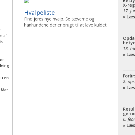
Besty
X-reg
17. ju
Hvalpeliste
» Læ
Find jeres nye hvalp. Se tæverne og
hanhundene der er brugt til at lave kuldet.
e
m af
Opda
is
betyd
18. m
» Læ
or
dning
Forår
du en
8. apr
» Læ
 fået
Resul
gern
6. fe
» Læ