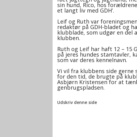
sin hund, Rico, hos forældrene
et langt liv med GDH’.
Kontakt avlsrådet
Leif og Ruth var foreningsmen
redaktør på GDH-bladet og h
klubblade, som udgør en del af
klubben.
Ruth og Leif har haft 12 – 15 
på jeres hundes stamtavler, ka
som var deres kennelnavn.
Vi vil fra klubbens side gerne 
for den tid, de brugte på klub
Asbjørn Kristensen for at tænk
genbrugspladsen.
Udskriv denne side