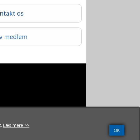
ntakt os
iv medlem
t.
Læs mere >>
OK