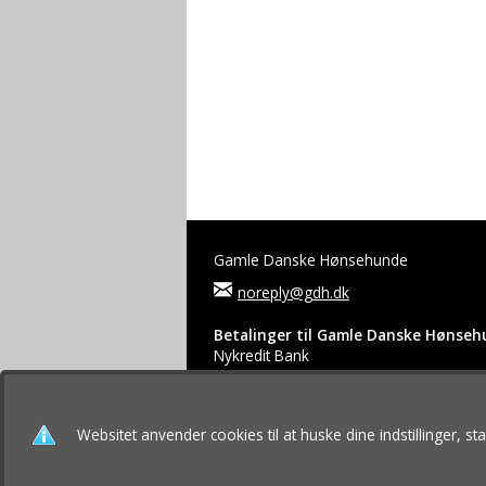
Gamle Danske Hønsehunde
noreply@gdh.dk
Betalinger til Gamle Danske Hønse
Nykredit Bank
Reg.nr.: 5479 Konto.nr.: 2339398
IBAN-nr.: IBAN DK4954790002339398
© 2026 Gamle Danske Hønsehunde. All right
Websitet anvender cookies til at huske dine indstillinger, s