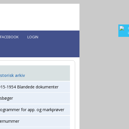
FACEBOOK
LOGIN
storisk arkiv
915-1954 Blandede dokumenter
rsbøger
rogrammer for app. og markprøver
ærnummer