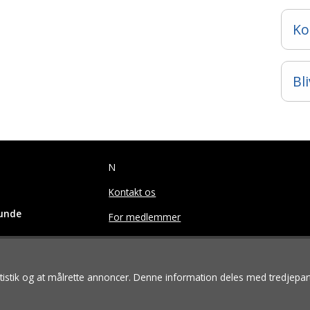
Ko
Bl
N
Kontakt os
hunde
For medlemmer
s reserved.
tatistik og at målrette annoncer. Denne information deles med tredjepar