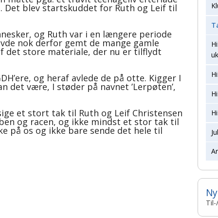
K
. Det blev startskuddet for Ruth og Leif til
T
nesker, og Ruth var i en længere periode
avde nok derfor gemt de mange gamle
Hi
 det store materiale, der nu er tilflydt
u
Hi
GDH’ere, og heraf avlede de på otte. Kigger I
n det være, I støder på navnet ’Lerpøten’,
Hi
sige et stort tak til Ruth og Leif Christensen
Hi
ben og racen, og ikke mindst et stor tak til
e på os og ikke bare sende det hele til
J
Ar
Ny
Til