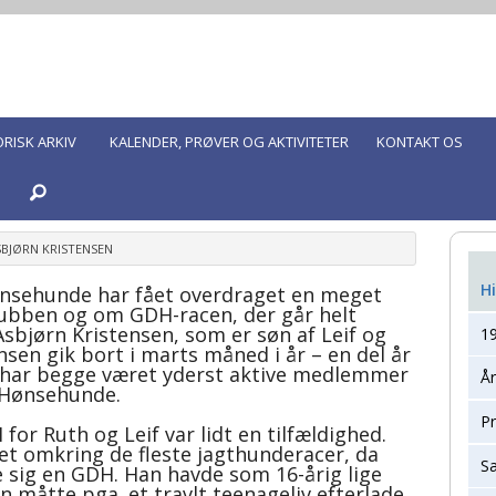
ORISK ARKIV
KALENDER, PRØVER OG AKTIVITETER
KONTAKT OS
Aktivitetskalender
n hund avlsgodkendt?
Aktivitetsudvalgene
SBJØRN KRISTENSEN
Hi
nsehunde har fået overdraget en meget
Find og tilmeld dig til en jagtlig prøve
ubben og om GDH-racen, der går helt
 Asbjørn Kristensen, som er søn af Leif og
1
Find og tilmeld dig til en udstilling
nsen gik bort i marts måned i år – en del år
e har begge været yderst aktive medlemmer
Å
 Hønsehunde.
Fælles Markprøve Regler (FMR)
P
for Ruth og Leif var lidt en tilfældighed.
Gamle programmer for GDH-hovedprøver
et omkring de fleste jagthunderacer, da
S
e sig en GDH. Han havde som 16-årig lige
 måtte pga. et travlt teenageliv efterlade