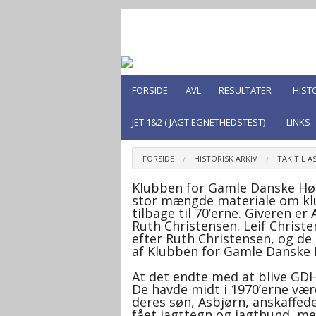
FORSIDE
AVL
RESULTATER
HIST
JET 1&2 ( JAGT EGNETHEDSTEST)
LINKS
Bestyrelse mm.
FCI-standarden
Historie- Racens oprindelse
Hvad skal der til for at få si
FORSIDE
HISTORISK ARKIV
TAK TIL A
Klubben for Gamle Danske Hø
Klubben for Gamle Danske Hønsehunde
Hvalpeliste
stor mængde materiale om kl
tilbage til 70’erne. Giveren er
Klubbens historie opstart
Hanhundeliste mm.
Ruth Christensen.
Leif Christe
efter Ruth Christensen, og d
af Klubben for Gamle Danske
Materiale fra generalforsamlingerne
Opdrætterliste
At det endte med at blive GDH 
Old Danish pointing dog
Sundhed
De havde midt i 1970’erne vær
deres søn, Asbjørn, anskaffed
fået jagttegn og jagthund, men
Klubbens avlsråd