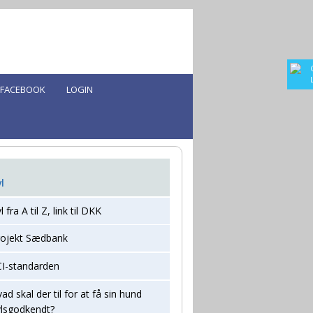
FACEBOOK
LOGIN
l
l fra A til Z, link til DKK
rojekt Sædbank
CI-standarden
ad skal der til for at få sin hund
vlsgodkendt?