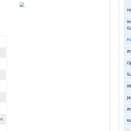
Hv
In
G
H
A
Op
S
K
Ja
A
en
Ko