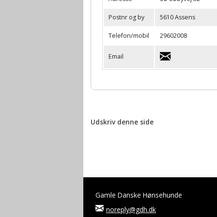
Postnr og by
5610 Assens
Telefon/mobil
29602008
Email
Udskriv denne side
Gamle Danske Hønsehunde
noreply@gdh.dk