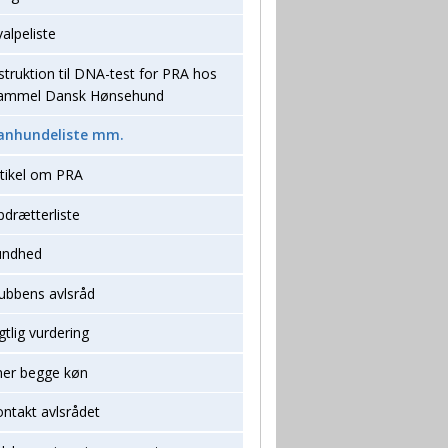
alpeliste
struktion til DNA-test for PRA hos
ammel Dansk Hønsehund
anhundeliste mm.
rtikel om PRA
drætterliste
undhed
lubbens avlsråd
gtlig vurdering
ner begge køn
ntakt avlsrådet