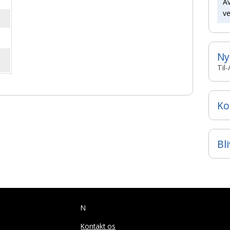
A
v
Ny
Til
Ko
Bl
N
Kontakt os