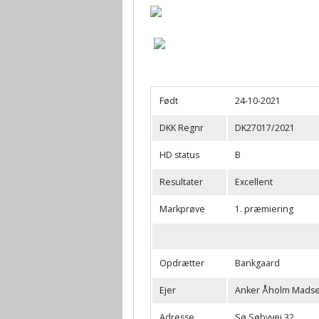
Kontakt avlsrådet
Født
24-10-2021
DKK Regnr
DK27017/2021
HD status
B
Resultater
Excellent
Markprøve
1. præmiering
Opdrætter
Bankgaard
Ejer
Anker Åholm Mads
Adresse
Sø Søbyvej 32