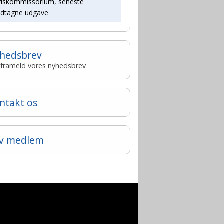
vlskommissorium, seneste
edtagne udgave
hedsbrev
-/frameld vores nyhedsbrev
ntakt os
iv medlem